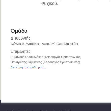
Ψυχικού.
Ομάδα
Διευθυντής
Ιωάννης Α. Ιγνατιάδης
(Χειρουργός Ορθοπαιδικός)
Επιμελητές
Εμμανουήλ Δασκαλάκης
(Χειρουργός Ορθοπαιδικός)
Παναγιώτης Σάμψωνας (Χειρουργός Ορθοπαιδικός)
Δείτε όλη την ομάδα μας...